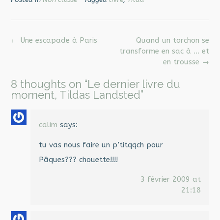
Post
←
Une escapade à Paris
Quand un torchon se
navigation
transforme en sac à … et
en trousse
→
8 thoughts on “
Le dernier livre du
moment, Tildas Landsted
”
calim
says:
tu vas nous faire un p’titqqch pour
Pâques??? chouette!!!!
3 février 2009 at
21:18