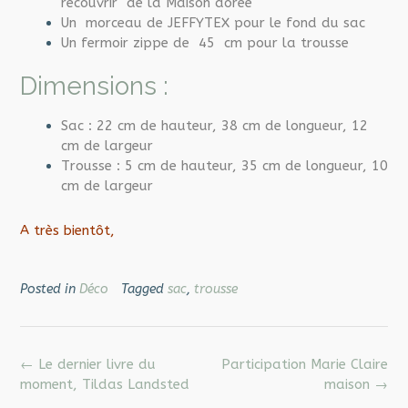
recouvrir de la Maison dorée
Un morceau de JEFFYTEX pour le fond du sac
Un fermoir zippe de 45 cm pour la trousse
Dimensions :
Sac : 22 cm de hauteur, 38 cm de longueur, 12
cm de largeur
Trousse : 5
cm de hauteur, 35 cm de longueur, 10
cm de largeur
A très bientôt,
Posted in
Déco
Tagged
sac
,
trousse
Post
←
Le dernier livre du
Participation Marie Claire
navigation
moment, Tildas Landsted
maison
→