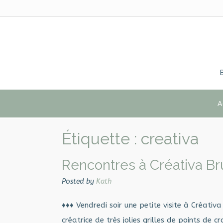
Skip
to
content
A
Étiquette :
creativa
Rencontres à Créativa Br
Posted by
Kath
♦♦♦ Vendredi soir une petite visite à Créativ
créatrice de très jolies grilles de points de 