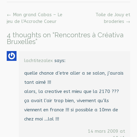
Post
←
Mon grand Cabas – Le
Toile de Jouy et
navigation
jeu de l’Accroche Coeur
broderies
→
4 thoughts on “
Rencontres à Créativa
Bruxelles
”
lachtitezalex
says:
quelle chance d’etre aller a se salon, j’aurais
tant aimé !!!
alors, la creative est mieu que la 2170 ???
ça avait l’air trop bien, vivement qu’ils
viennent en france !!! si possible a 10mn de
chez moi …lol !!!
14 mars 2009 at