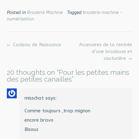
Posted in
Broderie Machine
Tagged
broderie machine -
numérisation
Post
←
Cadeau de Naissance
Accesoires de la rentrée
navigation
d’une brodeuse et
couturière
→
20 thoughts on “
Pour les petites mains
des petites canailles
”
misschat
says:
Comme toujours ,trop mignon
encore bravo
Bisous