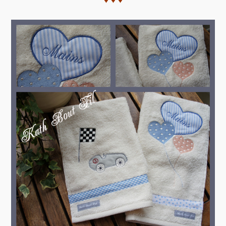
♥ ♥ ♥