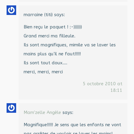
marraine (titi)
says:
Bien reçu le paquet ! :-)))))))
Grand merci ma filleule.
Ils sont magnifiques, mimile va se laver les
mains plus qu’il ne faut!!!!!
Ils sont tout doux….
merci, merci, merci
5 octobre 2010 at
18:11
Mam'zelle Angèle
says:
Magnifique!!!!! Je sens que les enfants ne vont
pas arrêter de vouloir se laver les mains!