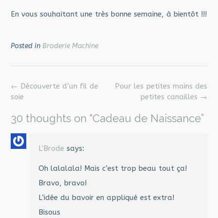
En vous souhaitant une très bonne semaine, à bientôt !!!
Posted in
Broderie Machine
Post
←
Découverte d’un fil de
Pour les petites mains des
navigation
soie
petites canailles
→
30 thoughts on “
Cadeau de Naissance
”
L'Brode
says:
Oh lalalala! Mais c’est trop beau tout ça!
Bravo, bravo!
L’idée du bavoir en appliqué est extra!
Bisous