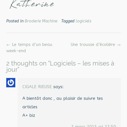
Posted in
Broderie Machine
Tagged
logiciels
Post
←
Le temps d’un beau
Une trousse d’écolière
→
navigation
week-end
2 thoughts on “
Logiciels – les mises à
jour
”
CIGALE RIEUSE
says:
A bientôt donc , au plaisir de suivre tes
articles
A+ biz
2 mars 2015 at 22:50