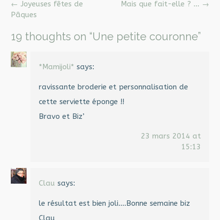
Post
←
Joyeuses fêtes de
Mais que fait-elle ? …
→
navigation
Pâques
19 thoughts on “
Une petite couronne
”
*Mamijoli*
says:
ravissante broderie et personnalisation de
cette serviette éponge !!
Bravo et Biz’
23 mars 2014 at
15:13
Clau
says:
le résultat est bien joli….Bonne semaine biz
Clau