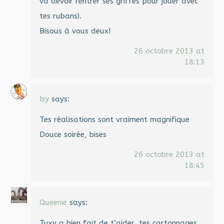
va devoir rentrer ses griffes pour jouer avec
tes rubans).
Bisous à vous deux!
26 octobre 2013 at
18:13
Isy
says:
Tes réalisations sont vraiment magnifique
Douce soirée, bises
26 octobre 2013 at
18:45
Queenie
says:
Tuxy a bien fait de t’aider ,tes cartonnages