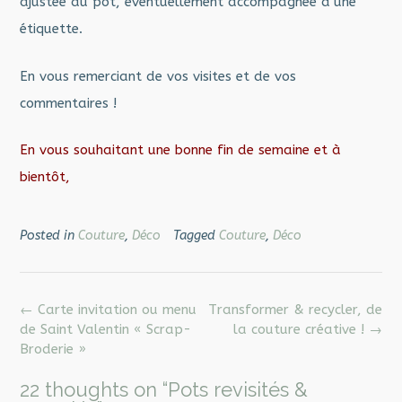
ajustée au pot, éventuellement accompagnée d’une
étiquette.
En vous remerciant de vos visites et de vos
commentaires !
En vous souhaitant une bonne fin de semaine et à
bientôt,
Posted in
Couture
,
Déco
Tagged
Couture
,
Déco
Post
←
Carte invitation ou menu
Transformer & recycler, de
navigation
de Saint Valentin « Scrap-
la couture créative !
→
Broderie »
22 thoughts on “
Pots revisités &