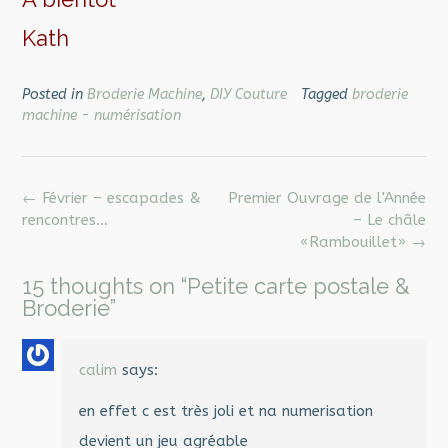
Kath
Posted in
Broderie Machine
,
DIY Couture
Tagged
broderie
machine - numérisation
Post
←
Février – escapades &
Premier Ouvrage de l’Année
navigation
rencontres…
– Le châle
«Rambouillet»
→
15 thoughts on “
Petite carte postale &
Broderie
”
calim
says:
en effet c est très joli et na numerisation
devient un jeu agréable