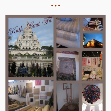
♥ ♥ ♥