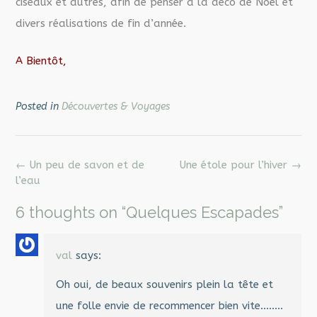
ciseaux et autres, afin de penser à la déco de Noël et
divers réalisations de fin d’année.
A Bientôt,
Posted in
Découvertes & Voyages
Post
←
Un peu de savon et de
Une étole pour l’hiver
→
navigation
l’eau
6 thoughts on “
Quelques Escapades
”
val
says:
Oh oui, de beaux souvenirs plein la tête et
une folle envie de recommencer bien vite……..