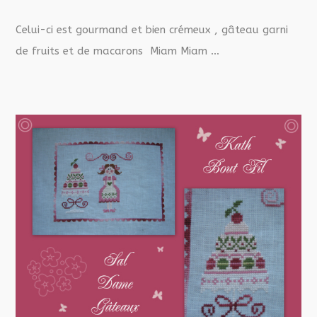
Celui-ci est gourmand et bien crémeux , gâteau garni
de fruits et de macarons Miam Miam …