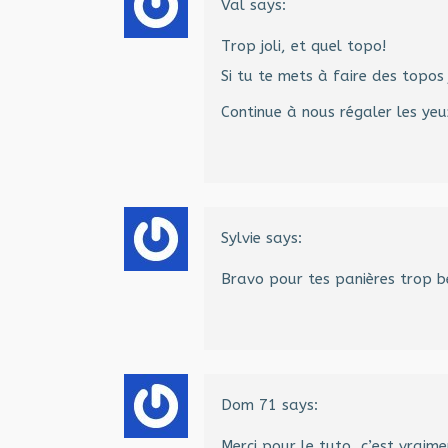
Val
says:
Trop joli, et quel topo!
Si tu te mets à faire des topos 
Continue à nous régaler les yeu
Sylvie
says:
Bravo pour tes panières trop b
Dom 71
says:
Merci pour le tuto, c’est vraim