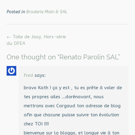
Posted in
Broderie Main & SAL
Post
←
Toile de Jouy, Hors-série
navigation
du DFEA
One thought on “
Renato Parolin SAL
”
fred
says:
bravo Kath ! ça y est , tu es prête à voler de
tes propres ailes …dorénavant, nous
mettrons avec Cargaud ton adresse de blog
afin que chacune puisse suivre ton évolution
chez TOI !!!!
bienvenue sur la bloggo, et longue vie à ton